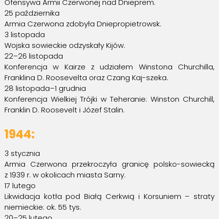
Ofensywa Armii Czerwonej nad Dnieprem.
25 października
Armia Czerwona zdobyła Dniepropietrowsk.
3 listopada
Wojska sowieckie odzyskały Kijów.
22–26 listopada
Konferencja w Kairze z udziałem Winstona Churchilla,
Franklina D. Roosevelta oraz Czang Kaj-szeka.
28 listopada–1 grudnia
Konferencja Wielkiej Trójki w Teheranie: Winston Churchill,
Franklin D. Roosevelt i Józef Stalin.
1944:
3 stycznia
Armia Czerwona przekroczyła granicę polsko-sowiecką
z 1939 r. w okolicach miasta Sarny.
17 lutego
Likwidacja kotła pod Białą Cerkwią i Korsuniem – straty
niemieckie: ok. 55 tys.
20–25 lutego