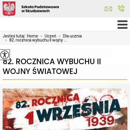
Jesteś tutaj:
Home
>
Uczeń
>
Dla ucznia
>
82. rocznica wybuchu II wojny ...
82. ROCZNICA WYBUCHU II
WOJNY ŚWIATOWEJ