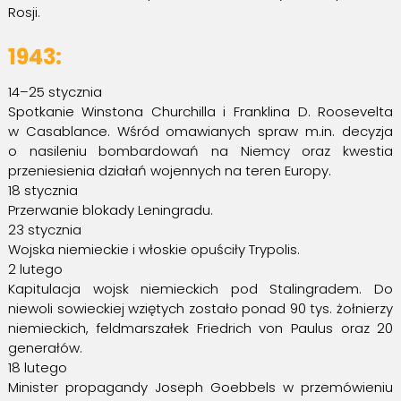
Rosji.
1943:
14–25 stycznia
Spotkanie Winstona Churchilla i Franklina D. Roosevelta
w Casablance. Wśród omawianych spraw m.in. decyzja
o nasileniu bombardowań na Niemcy oraz kwestia
przeniesienia działań wojennych na teren Europy.
18 stycznia
Przerwanie blokady Leningradu.
23 stycznia
Wojska niemieckie i włoskie opuściły Trypolis.
2 lutego
Kapitulacja wojsk niemieckich pod Stalingradem. Do
niewoli sowieckiej wziętych zostało ponad 90 tys. żołnierzy
niemieckich, feldmarszałek Friedrich von Paulus oraz 20
generałów.
18 lutego
Minister propagandy Joseph Goebbels w przemówieniu