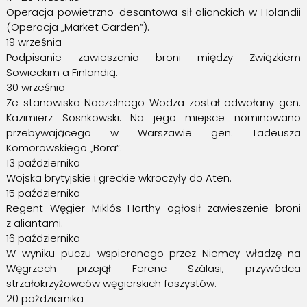
Operacja powietrzno-desantowa sił alianckich w Holandii
(Operacja „Market Garden”).
19 września
Podpisanie zawieszenia broni między Związkiem
Sowieckim a Finlandią.
30 września
Ze stanowiska Naczelnego Wodza został odwołany gen.
Kazimierz Sosnkowski. Na jego miejsce nominowano
przebywającego w Warszawie gen. Tadeusza
Komorowskiego „Bora”.
13 października
Wojska brytyjskie i greckie wkroczyły do Aten.
15 października
Regent Węgier Miklós Horthy ogłosił zawieszenie broni
z aliantami.
16 października
W wyniku puczu wspieranego przez Niemcy władzę na
Węgrzech przejął Ferenc Szálasi, przywódca
strzałokrzyżowców węgierskich faszystów.
20 października