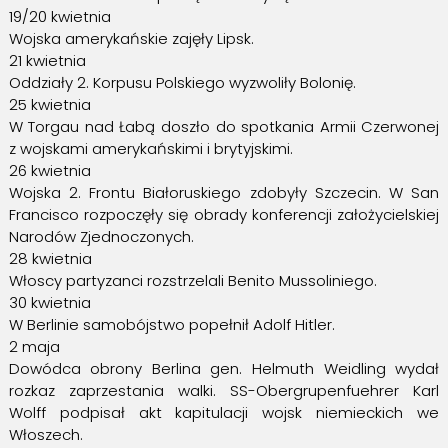
19/20 kwietnia
Wojska amerykańskie zajęły Lipsk.
21 kwietnia
Oddziały 2. Korpusu Polskiego wyzwoliły Bolonię.
25 kwietnia
W Torgau nad Łabą doszło do spotkania Armii Czerwonej
z wojskami amerykańskimi i brytyjskimi.
26 kwietnia
Wojska 2. Frontu Białoruskiego zdobyły Szczecin. W San
Francisco rozpoczęły się obrady konferencji założycielskiej
Narodów Zjednoczonych.
28 kwietnia
Włoscy partyzanci rozstrzelali Benito Mussoliniego.
30 kwietnia
W Berlinie samobójstwo popełnił Adolf Hitler.
2 maja
Dowódca obrony Berlina gen. Helmuth Weidling wydał
rozkaz zaprzestania walki. SS-Obergrupenfuehrer Karl
Wolff podpisał akt kapitulacji wojsk niemieckich we
Włoszech.