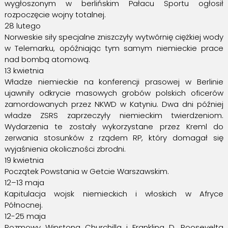
wygłoszonym w berlińskim Pałacu Sportu ogłosił
rozpoczęcie wojny totalnej.
28 lutego
Norweskie siły specjalne zniszczyły wytwórnię ciężkiej wody
w Telemarku, opóźniając tym samym niemieckie prace
nad bombą atomową.
13 kwietnia
Władze niemieckie na konferencji prasowej w Berlinie
ujawniły odkrycie masowych grobów polskich oficerów
zamordowanych przez NKWD w Katyniu. Dwa dni później
władze ZSRS zaprzeczyły niemieckim twierdzeniom.
Wydarzenia te zostały wykorzystane przez Kreml do
zerwania stosunków z rządem RP, który domagał się
wyjaśnienia okoliczności zbrodni.
19 kwietnia
Początek Powstania w Getcie Warszawskim.
12–13 maja
Kapitulacja wojsk niemieckich i włoskich w Afryce
Północnej.
12-25 maja
Rozmowy Winstona Churchilla i Franklina D. Roosevelta