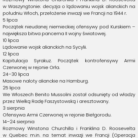
w Waszyngtonie: decyzja o lądowaniu wojsk alianckich na
południu Włoch, przełożenie inwazji we Francji na 1944 r.
5 lipca
Początek nieudanej niemieckiej ofensywy pod Kurskiem –
największa bitwa pancerna II wojny światowej.
10 lipca
Lądowanie wojsk alianckich na Sycylii.
12 lipca
Kapitulacja Syrakuz. Początek kontrofensywy Armii
Czerwonej w rejonie Orła.
24–30 lipca
Masowe naloty alianckie na Hamburg.
25 lipca
We Włoszech Benito Mussolini został odsunięty od władzy
przez Wielką Radę Faszystowską i aresztowany.
3 sierpnia
Ofensywa Armii Czerwonej w rejonie Biełgorodu.
14–24 sierpnia
Rozmowy Winstona Churchilla i Franklina D. Roosevelta
w Quebec m.in. na temat inwazji we Francji (Operacja