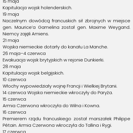
15 maja
Kapitulacja wojsk holenderskich.
19 maja
Naczelnym dowódcą francuskich sił zbrojnych w miejsce
gen. Maurice’a Gamelina został gen. Maxime Weygand.
Niemcy zajęli Amiens.
21 maja
Wojska niemieckie dotarły do kanału La Manche.
26 maja–4 czerwca
Ewakuacja wojsk brytyjskich w rejonie Dunkierki.
28 maja
Kapitulacja wojsk belgijskich.
10 czerwca
Włochy wypowiedziały wojnę Francji i Wielkiej Brytanii.
14 czerwca Wojska niemieckie wkroczyły do Paryża.
15 czerwca
Armia Czerwona wkroczyła do Wilna i Kowna.
16 czerwca
Premierem rządu francuskiego został marszałek Philippe
Pétain. Armia Czerwona wkroczyła do Tallina i Rygi.
17 czerwca