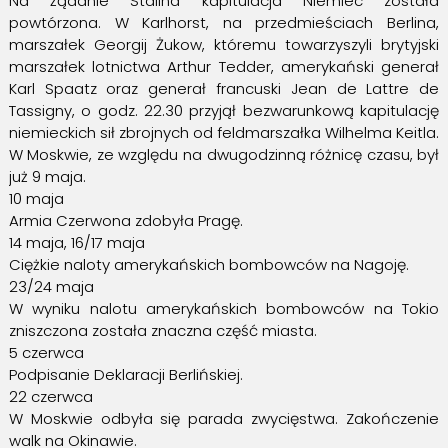
Na żądanie Stalina kapitulacja Niemiec została
powtórzona. W Karlhorst, na przedmieściach Berlina,
marszałek Georgij Żukow, któremu towarzyszyli brytyjski
marszałek lotnictwa Arthur Tedder, amerykański generał
Karl Spaatz oraz generał francuski Jean de Lattre de
Tassigny, o godz. 22.30 przyjął bezwarunkową kapitulację
niemieckich sił zbrojnych od feldmarszałka Wilhelma Keitla.
W Moskwie, ze względu na dwugodzinną różnicę czasu, był
już 9 maja.
10 maja
Armia Czerwona zdobyła Pragę.
14 maja, 16/17 maja
Ciężkie naloty amerykańskich bombowców na Nagoję.
23/24 maja
W wyniku nalotu amerykańskich bombowców na Tokio
zniszczona została znaczna część miasta.
5 czerwca
Podpisanie Deklaracji Berlińskiej.
22 czerwca
W Moskwie odbyła się parada zwycięstwa. Zakończenie
walk na Okinawie.