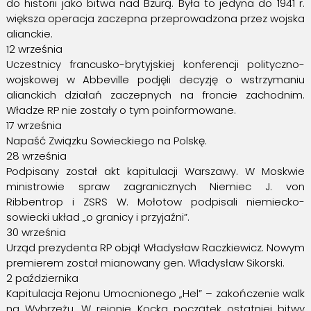
do historii jako bitwa nad Bzurą. Była to jedyna do 1941 r.
większa operacja zaczepna przeprowadzona przez wojska
alianckie.
12 września
Uczestnicy francusko-brytyjskiej konferencji polityczno-
wojskowej w Abbeville podjęli decyzję o wstrzymaniu
alianckich działań zaczepnych na froncie zachodnim.
Władze RP nie zostały o tym poinformowane.
17 września
Napaść Związku Sowieckiego na Polskę.
28 września
Podpisany został akt kapitulacji Warszawy. W Moskwie
ministrowie spraw zagranicznych Niemiec J. von
Ribbentrop i ZSRS W. Mołotow podpisali niemiecko-
sowiecki układ „o granicy i przyjaźni”.
30 września
Urząd prezydenta RP objął Władysław Raczkiewicz. Nowym
premierem został mianowany gen. Władysław Sikorski.
2 października
Kapitulacja Rejonu Umocnionego „Hel” – zakończenie walk
na Wybrzeżu. W rejonie Kocka początek ostatniej bitwy