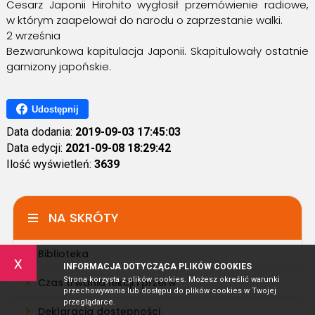
Cesarz Japonii Hirohito wygłosił przemówienie radiowe,
w którym zaapelował do narodu o zaprzestanie walki.
2 września
Bezwarunkowa kapitulacja Japonii. Skapitulowały ostatnie
garnizony japońskie.
Udostępnij
Data dodania:
2019-09-03 17:45:03
Data edycji:
2021-09-08 18:29:42
Ilość wyświetleń:
3639
NA SKRÓTY
Biblioteka
x
INFORMACJA DOTYCZĄCA PLIKÓW COOKIES
Strona korzysta z plików cookies. Możesz określić warunki
Czas trwania lekcji i przerw
przechowywania lub dostępu do plików cookies w Twojej
przeglądarce.
Deklaracja dostępności