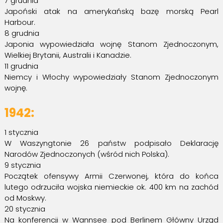
7 grudnia
Japoński atak na amerykańską bazę morską Pearl
Harbour.
8 grudnia
Japonia wypowiedziała wojnę Stanom Zjednoczonym,
Wielkiej Brytanii, Australii i Kanadzie.
11 grudnia
Niemcy i Włochy wypowiedziały Stanom Zjednoczonym
wojnę.
1942:
1 stycznia
W Waszyngtonie 26 państw podpisało Deklarację
Narodów Zjednoczonych (wśród nich Polska).
9 stycznia
Początek ofensywy Armii Czerwonej, która do końca
lutego odrzuciła wojska niemieckie ok. 400 km na zachód
od Moskwy.
20 stycznia
Na konferencji w Wannsee pod Berlinem Główny Urząd