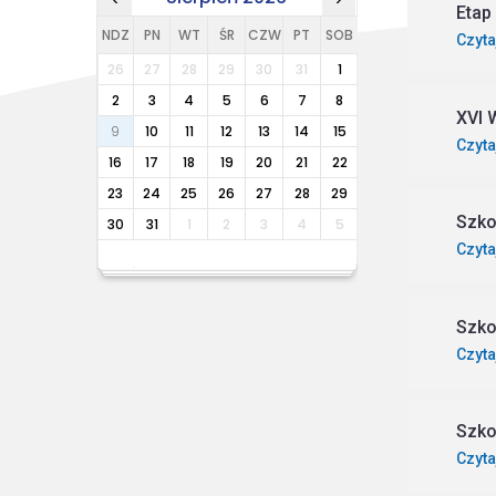
Etap
NDZ
PN
WT
ŚR
CZW
PT
SOB
Czyta
26
27
28
29
30
31
1
2
3
4
5
6
7
8
XVI 
9
10
11
12
13
14
15
Czyta
16
17
18
19
20
21
22
23
24
25
26
27
28
29
Szko
30
31
1
2
3
4
5
Czyta
Szko
Czyta
Szko
Czyta