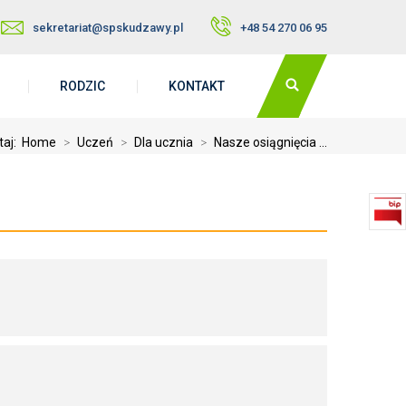
sekretariat@spskudzawy.pl
+48 54 270 06 95
RODZIC
KONTAKT
taj:
Home
>
Uczeń
>
Dla ucznia
>
Nasze osiągnięcia ...