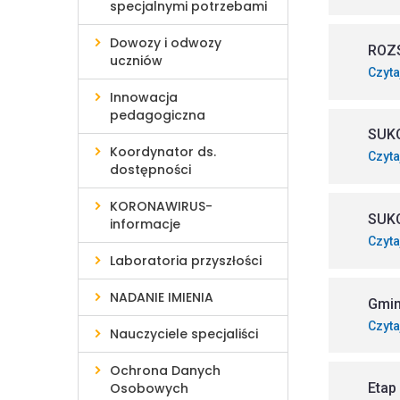
specjalnymi potrzebami
Dowozy i odwozy
ROZ
uczniów
Czyta
Innowacja
pedagogiczna
SUK
Koordynator ds.
Czyta
dostępności
KORONAWIRUS-
SUK
informacje
Czyta
Laboratoria przyszłości
NADANIE IMIENIA
Gmin
Czyta
Nauczyciele specjaliści
Ochrona Danych
Osobowych
Etap