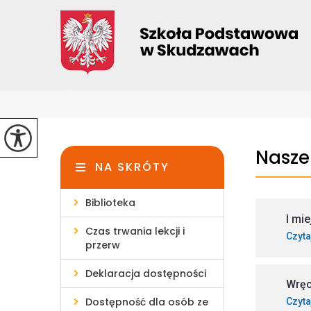
Nasze
NA SKRÓTY
Biblioteka
I mi
Czas trwania lekcji i
Czyta
przerw
Deklaracja dostępności
Wręc
Dostępność dla osób ze
Czyta