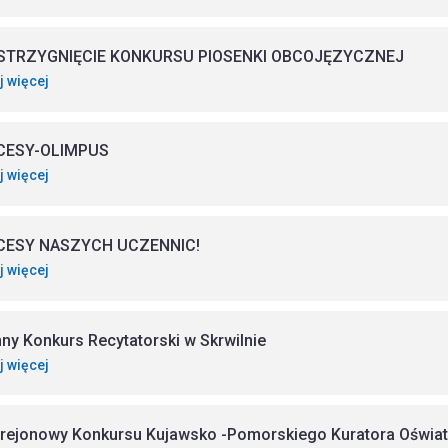
STRZYGNIĘCIE KONKURSU PIOSENKI OBCOJĘZYCZNEJ
j więcej
CESY-OLIMPUS
j więcej
CESY NASZYCH UCZENNIC!
j więcej
ny Konkurs Recytatorski w Skrwilnie
j więcej
 rejonowy Konkursu Kujawsko -Pomorskiego Kuratora Oświaty