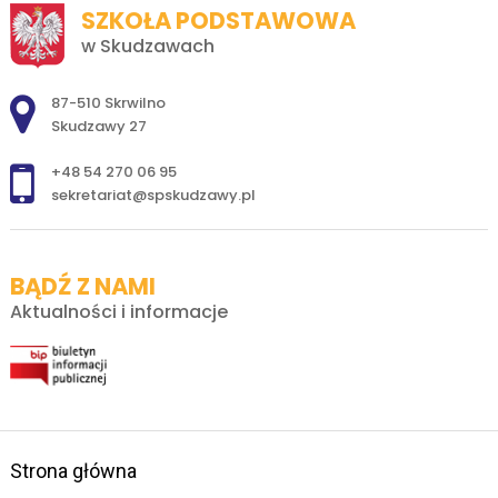
SZKOŁA PODSTAWOWA
w Skudzawach
Adres pocztowy:
87-510 Skrwilno
Skudzawy 27
+48 54 270 06 95
sekretariat@spskudzawy.pl
BĄDŹ Z NAMI
Aktualności i informacje
Strona główna