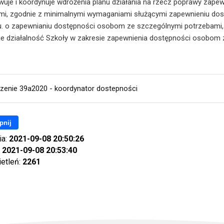
wuje i koordynuje wdrożenia planu działania na rzecz poprawy zap
i, zgodnie z minimalnymi wymaganiami służącymi zapewnieniu dostęp
u. o zapewnianiu dostępności osobom ze szczególnymi potrzebami,
je działalność Szkoły w zakresie zapewnienia dostępności osobom 
zenie 39a2020 - koordynator dostepności
pnij
ia:
2021-09-08 20:50:26
:
2021-09-08 20:53:40
ietleń:
2261