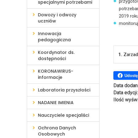
przygoto
specjalnymi potrzebami
potrzebam
Dowozy i odwozy
2019 rok
uczniów
monitoru
Innowacja
pedagogiczna
Koordynator ds.
1.
Zarzad
dostępności
KORONAWIRUS-
Udostę
informacje
Data dodan
Laboratoria przyszłości
Data edycji
Ilość wyśw
NADANIE IMIENIA
Nauczyciele specjaliści
Ochrona Danych
Osobowych