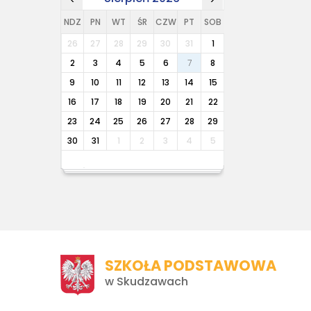
NDZ
PN
WT
ŚR
CZW
PT
SOB
26
27
28
29
30
31
1
2
3
4
5
6
7
8
9
10
11
12
13
14
15
16
17
18
19
20
21
22
23
24
25
26
27
28
29
30
31
1
2
3
4
5
SZKOŁA PODSTAWOWA
w Skudzawach