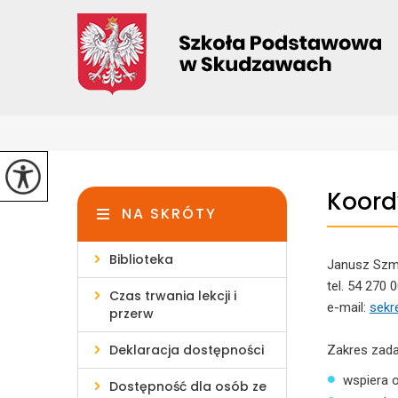
Koord
NA SKRÓTY
Biblioteka
Janusz Szm
tel. 54 270 
Czas trwania lekcji i
e-mail:
sekr
przerw
Deklaracja dostępności
Zakres zada
wspiera 
Dostępność dla osób ze