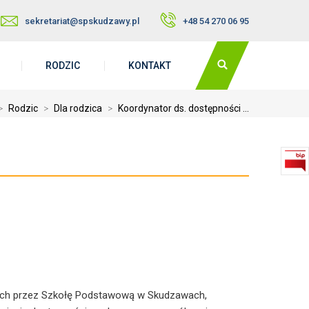
sekretariat@spskudzawy.pl
+48 54 270 06 95
RODZIC
KONTAKT
>
Rodzic
>
Dla rodzica
>
Koordynator ds. dostępności ...
nych przez Szkołę Podstawową w Skudzawach,