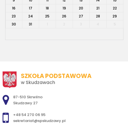
9
10
11
12
13
14
15
16
17
18
19
20
21
22
23
24
25
26
27
28
29
30
31
1
2
3
4
5
SZKOŁA PODSTAWOWA
w Skudzawach
Adres pocztowy:
87-510 Skrwilno
Skudzawy 27
+48 54 270 06 95
sekretariat@spskudzawy.pl