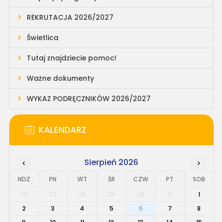
REKRUTACJA 2026/2027
Świetlica
Tutaj znajdziecie pomoc!
Ważne dokumenty
WYKAZ PODRĘCZNIKÓW 2026/2027
KALENDARZ
Sierpień 2026
‹
›
NDZ
PN
WT
ŚR
CZW
PT
SOB
26
27
28
29
30
31
1
2
3
4
5
6
7
8