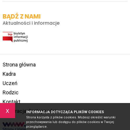
BĄDŹ Z NAMI
Aktualności i informacje
Strona główna
Kadra
Uczeń
Rodzic
Kontakt
x
Deklaracja dostępności
INFORMACJA DOTYCZĄCA PLIKÓW COOKIES
Strona korzysta z plików cookies. Możesz określić warunki
przechowywania lub dostępu do plików cookies w Twojej
przeglądarce.