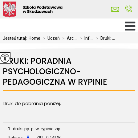
Jesteś tutaj:
Home
>
Uczeń
>
Arc ...
>
Inf ...
>
Druki: ...
DRUKI: PORADNIA
PSYCHOLOGICZNO-
PEDAGOGICZNA W RYPINIE
Druki do pobrania poniżej.
1.
druki-pp-p-w-rypinie.zip
Pobierz
ZIP - 0.14MB