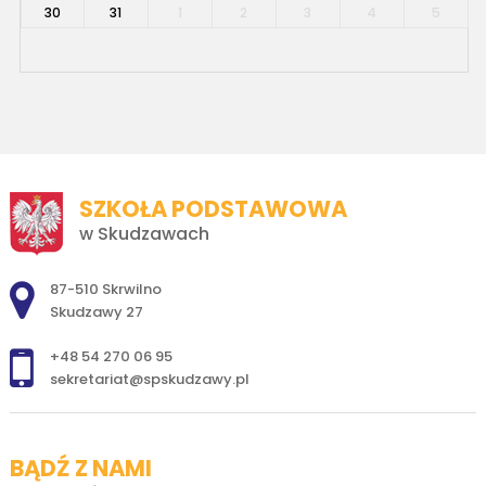
30
31
1
2
3
4
5
SZKOŁA PODSTAWOWA
w Skudzawach
Adres pocztowy:
87-510 Skrwilno
Skudzawy 27
+48 54 270 06 95
sekretariat@spskudzawy.pl
BĄDŹ Z NAMI