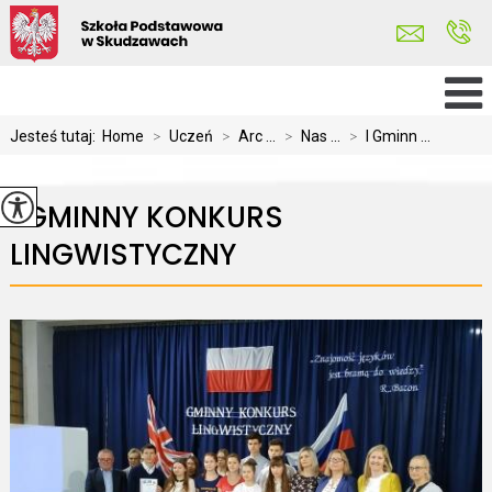
Jesteś tutaj:
Home
>
Uczeń
>
Arc ...
>
Nas ...
>
I Gminn ...
I GMINNY KONKURS
LINGWISTYCZNY