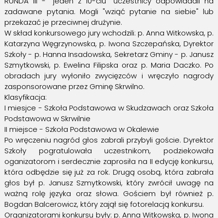
RUNDA III - "jeden z 10-ciu" uczestnicy odpowiadali na
zadawane pytania. Mogli "wziąć pytanie na siebie" lub
przekazać je przeciwnej drużynie.
W skład konkursowego jury wchodzili: p. Anna Witkowska, p.
Katarzyna Węgrzynowska, p. Iwona Szczepańska, Dyrektor
Szkoły - p. Hanna Insadowska, Sekretarz Gminy - p. Janusz
Szmytkowski, p. Ewelina Filipska oraz p. Maria Daczko. Po
obradach jury wyłoniło zwycięzców i wręczyło nagrody
zasponsorowane przez Gminę Skrwilno.
Klasyfikacja:
I miesjce - Szkoła Podstawowa w Skudzawach oraz Szkoła
Podstawowa w Skrwilnie
II miejsce - Szkoła Podstawowa w Okalewie
Po wręczeniu nagród głos zabrali przybyli goście. Dyrektor
Szkoły pogratulowała uczestnikom, podziekowała
oganizatorom i serdecznie zaprosiła na II edycję konkursu,
która odbędzie się już za rok. Drugą osobą, która zabrała
głos był p. Janusz Szmytkowski, który zwrócił uwagę na
ważną rolę języka oraz słowa. Gościem był również p.
Bogdan Balcerowicz, który zajął się fotorelacją konkursu.
Organizatorami konkursu były: p. Anna Witkowska, p. Iwona