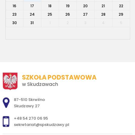
16
17
18
19
20
21
22
23
24
25
26
27
28
29
30
31
1
2
3
4
5
SZKOŁA PODSTAWOWA
w Skudzawach
Adres pocztowy:
87-510 Skrwilno
Skudzawy 27
+48 54 270 06 95
sekretariat@spskudzawy.pl