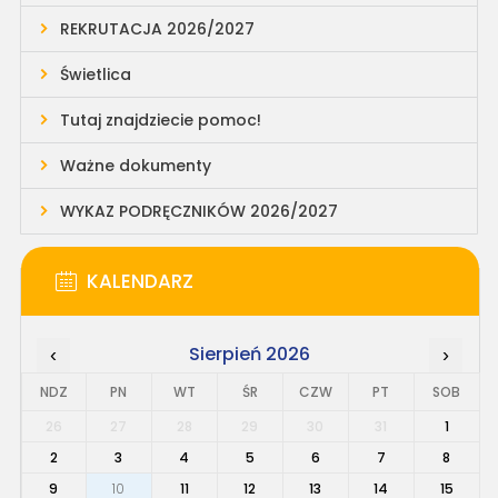
REKRUTACJA 2026/2027
Świetlica
Tutaj znajdziecie pomoc!
Ważne dokumenty
WYKAZ PODRĘCZNIKÓW 2026/2027
KALENDARZ
Sierpień 2026
‹
›
NDZ
PN
WT
ŚR
CZW
PT
SOB
26
27
28
29
30
31
1
2
3
4
5
6
7
8
9
10
11
12
13
14
15