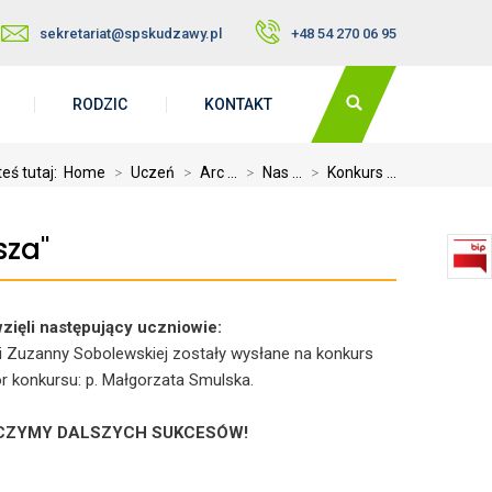
sekretariat@spskudzawy.pl
+48 54 270 06 95
RODZIC
KONTAKT
eś tutaj:
Home
>
Uczeń
>
Arc ...
>
Nas ...
>
Konkurs ...
sza"
zięli następujący uczniowie:
i Zuzanny Sobolewskiej zostały wysłane na konkurs
or konkursu: p. Małgorzata Smulska.
YCZYMY DALSZYCH SUKCESÓW!