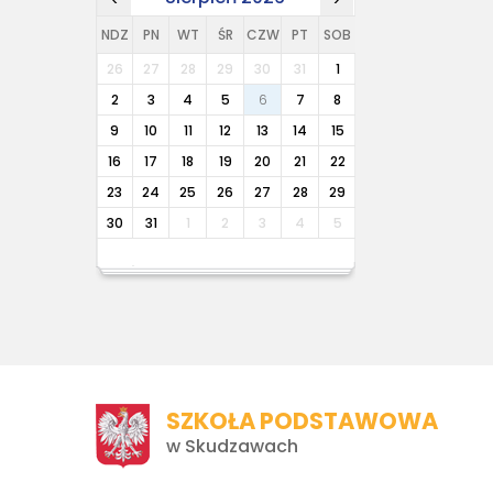
NDZ
PN
WT
ŚR
CZW
PT
SOB
26
27
28
29
30
31
1
2
3
4
5
6
7
8
9
10
11
12
13
14
15
16
17
18
19
20
21
22
23
24
25
26
27
28
29
30
31
1
2
3
4
5
SZKOŁA PODSTAWOWA
w Skudzawach