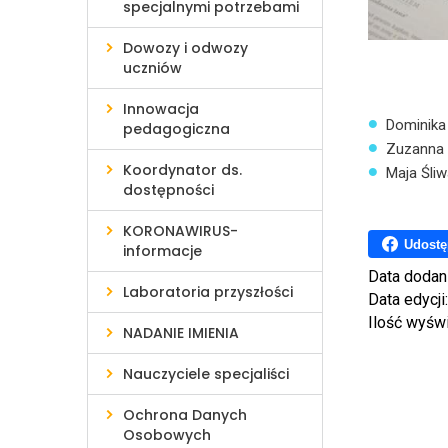
specjalnymi potrzebami
Dowozy i odwozy
uczniów
Innowacja
Dominika 
pedagogiczna
Zuzanna S
Koordynator ds.
Maja Śliwa
dostępności
KORONAWIRUS-
Udostę
informacje
Data dodan
Laboratoria przyszłości
Data edycji
Ilość wyśw
NADANIE IMIENIA
Nauczyciele specjaliści
Ochrona Danych
Osobowych