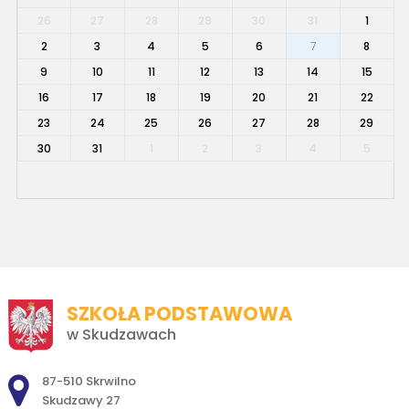
26
27
28
29
30
31
1
2
3
4
5
6
7
8
9
10
11
12
13
14
15
16
17
18
19
20
21
22
23
24
25
26
27
28
29
30
31
1
2
3
4
5
SZKOŁA PODSTAWOWA
w Skudzawach
Adres pocztowy:
87-510 Skrwilno
Skudzawy 27