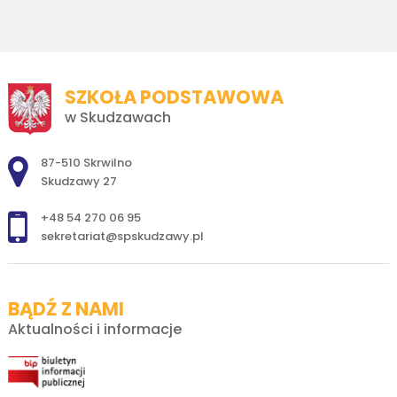
SZKOŁA PODSTAWOWA
w Skudzawach
Adres pocztowy:
87-510 Skrwilno
Skudzawy 27
+48 54 270 06 95
sekretariat@spskudzawy.pl
BĄDŹ Z NAMI
Aktualności i informacje