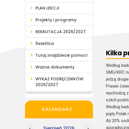
PLAN LEKCJI
Projekty i programy
REKRUTACJA 2026/2027
Świetlica
Kilka 
Tutaj znajdziecie pomoc!
Według bada
Ważne dokumenty
SMG/KRC na 
WYKAZ PODRĘCZNIKÓW
jedzą drugie
2026/2027
Prawie ćwie
wychodzą z 
szkół podst
Według bada
KALENDARZ
piąty Polak
Aż 20% osób 
sporadycznie
Sierpień 2026
‹
›