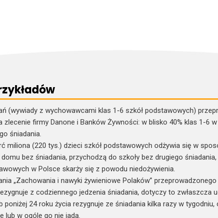
przykładów
ń (wywiady z wychowawcami klas 1-6 szkół podstawowych) przepro
zlecenie firmy Danone i Banków Żywności: w blisko 40% klas 1-6 w 
go śniadania.
rć miliona (220 tys.) dzieci szkół podstawowych odżywia się w spos
domu bez śniadania, przychodzą do szkoły bez drugiego śniadania, n
awowych w Polsce skarży się z powodu niedożywienia.
nia „Zachowania i nawyki żywieniowe Polaków” przeprowadzonego w
 rezygnuje z codziennego jedzenia śniadania, dotyczy to zwłaszcza 
poniżej 24 roku życia rezygnuje ze śniadania kilka razy w tygodniu,
 lub w ogóle go nie jada.