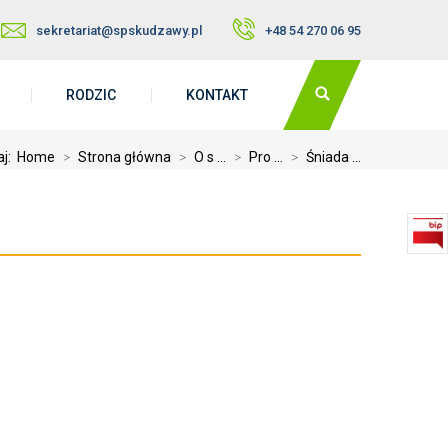
sekretariat@spskudzawy.pl
+48 54 270 06 95
RODZIC
KONTAKT
aj:
Home
>
Strona główna
>
O s ...
>
Pro ...
>
Śniada ...