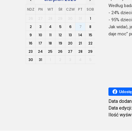
Według bada
NDZ
PN
WT
ŚR
CZW
PT
SOB
- 24% dzieci
26
27
28
29
30
31
1
- 95% dzieci
Jak widać, 
2
3
4
5
6
7
8
daje moc” p
9
10
11
12
13
14
15
16
17
18
19
20
21
22
23
24
25
26
27
28
29
30
31
1
2
3
4
5
Udostę
Data dodan
Data edycji
Ilość wyśw