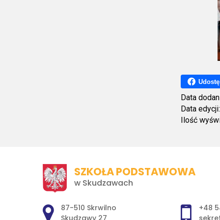
Udostę
Data dodan
Data edycji
Ilość wyśw
SZKOŁA PODSTAWOWA
w Skudzawach
Adres pocztowy:
87-510 Skrwilno
+48 5
Skudzawy 27
sekre