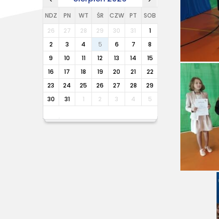
NDZ
PN
WT
ŚR
CZW
PT
SOB
26
27
28
29
30
31
1
2
3
4
5
6
7
8
9
10
11
12
13
14
15
16
17
18
19
20
21
22
23
24
25
26
27
28
29
30
31
1
2
3
4
5