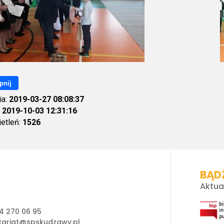
pnij
ia:
2019-03-27 08:08:37
:
2019-10-03 12:31:16
ietleń:
1526
BĄDŹ
Aktua
4 270 06 95
tariat@spskudzawy.pl