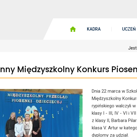
KADRA
UCZEŃ
Jest
nny Międzyszkolny Konkurs Piosen
Dnia 22 marca w Szko
Międzyszkolny Konkurs
rypińskiego walczyli 
klasy I - III, IV - VI i
z klasy II, Barbara Pila
klasa V. Artur w katego
dyplomy za udział.