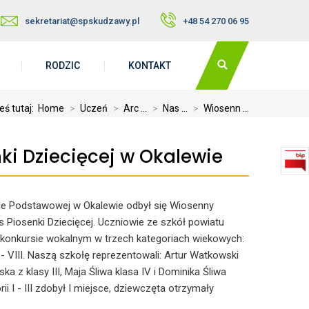
sekretariat@spskudzawy.pl
+48 54 270 06 95
RODZIC
KONTAKT
eś tutaj:
Home
>
Uczeń
>
Arc ...
>
Nas ...
>
Wiosenn ...
ki Dziecięcej w Okalewie
le Podstawowej w Okalewie odbył się Wiosenny
 Piosenki Dziecięcej. Uczniowie ze szkół powiatu
w konkursie wokalnym w trzech kategoriach wiekowych:
 VII - VIII. Naszą szkołę reprezentowali: Artur Watkowski
rska z klasy III, Maja Śliwa klasa IV i Dominika Śliwa
rii I - III zdobył I miejsce, dziewczęta otrzymały