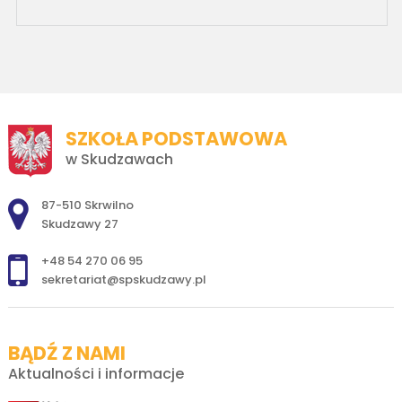
SZKOŁA PODSTAWOWA
w Skudzawach
Adres pocztowy:
87-510 Skrwilno
Skudzawy 27
+48 54 270 06 95
sekretariat@spskudzawy.pl
BĄDŹ Z NAMI
Aktualności i informacje