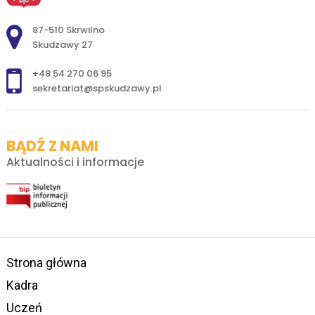
Adres pocztowy:
87-510 Skrwilno
Skudzawy 27
+48 54 270 06 95
sekretariat@spskudzawy.pl
BĄDŹ Z NAMI
Aktualności i informacje
Strona główna
Kadra
Uczeń